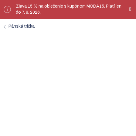
Prejsť
Zľava 15 % na oblečenie s kupónom MODA15. Platí len
ý
na
do 7. 8. 2026.
obsah
Pánská trička
Červené minimalistické pánske
tričko LUKAS - nanoSPACE by
LADA