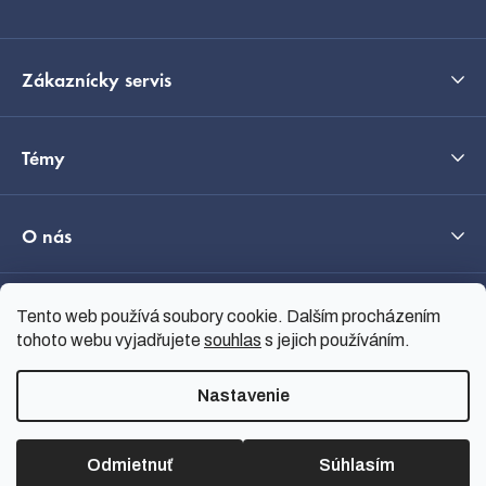
Zákaznícky servis
Témy
O nás
Tento web používá soubory cookie. Dalším procházením
Průvodce výběrem
tohoto webu vyjadřujete
souhlas
s jejich používáním.
Nastavenie
Vytvoril Shoptet
Copyright 2026
nanoSPACE
.
Všetky práva vyhradené.
Odmietnuť
Súhlasím