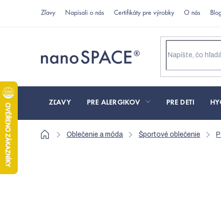
Prejsť
Zľavy
Napísali o nás
Certifikáty pre výrobky
O nás
Blo
na
obsah
ZĽAVY
PRE ALERGIKOV
PRE DETI
HY
Domov
Oblečenie a móda
Športové oblečenie
P
Pánske tričko nanosilv