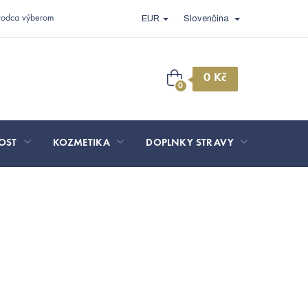
vodca výberom
EUR
Slovenčina
Nákupný
košík
OST
KOZMETIKA
DOPLNKY STRAVY
SPORT 