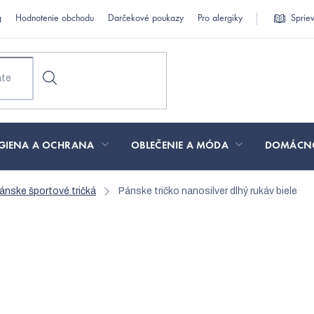
g
Hodnotenie obchodu
Darčekové poukazy
Pro alergiky
Sprie
GIENA A OCHRANA
OBLEČENIE A MÓDA
DOMÁCN
ánske športové tričká
Pánske tričko nanosilver dlhý rukáv biele
er dlhý rukáv biele
€37,35