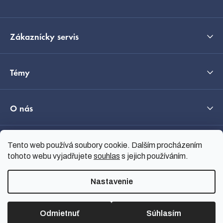
Zákaznícky servis
Témy
O nás
Tento web používá soubory cookie. Dalším procházením
Průvodce výběrem
tohoto webu vyjadřujete
souhlas
s jejich používáním.
Nastavenie
Vytvoril Shoptet
Copyright 2026
nanoSPACE
.
Všetky práva vyhradené.
Odmietnuť
Súhlasím