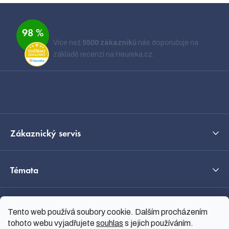
Z
á
Ověřeno zákazníky
98 %
p
Více než
5500 zákazníků
nás doporučuje na
a
základě recenzí na Heureka.cz.
Zobrazit recenze
t
í
Kontakt
Zákaznický servis
Témata
O nás
Tento web používá soubory cookie. Dalším procházením
tohoto webu vyjadřujete
souhlas
s jejich používáním.