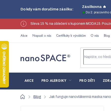
Přejít
Zásilkovna 🔥
Do kdy vám doručíme zásilku:
na
Do 2. pracovního 
obsah
Sleva 15 % na oblečení s kuponem MODA15. Pouze
Akce
Napsali o nás
Certifikáty k výrobkům
O nás
Blog
AKCE
PRO ALERGIKY
PRO DĚTI
ZDR
Domů
Blog
Jak funguje nanovlákenná maska nan
P