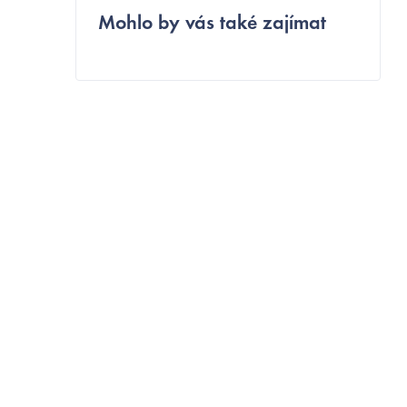
Mohlo by vás také zajímat
o
s
t
r
a
n
n
í
p
a
n