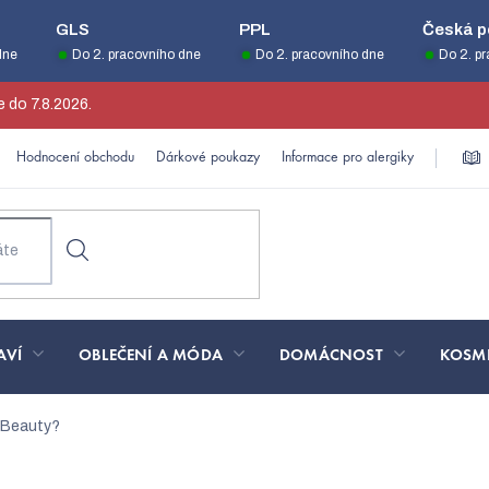
GLS
PPL
Česká p
dne
Do 2. pracovního dne
Do 2. pracovního dne
Do 2. p
 do 7.8.2026.
Hodnocení obchodu
Dárkové poukazy
Informace pro alergiky
AVÍ
OBLEČENÍ A MÓDA
DOMÁCNOST
KOSM
oBeauty?