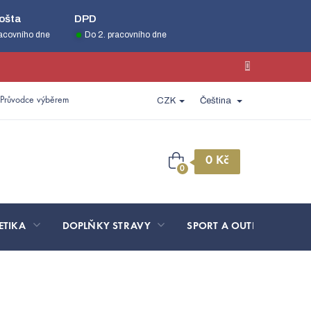
ošta
DPD
racovního dne
Do 2. pracovního dne
Průvodce výběrem
CZK
Čeština
Nákupní
košík
ETIKA
DOPLŇKY STRAVY
SPORT A OUTDOOR