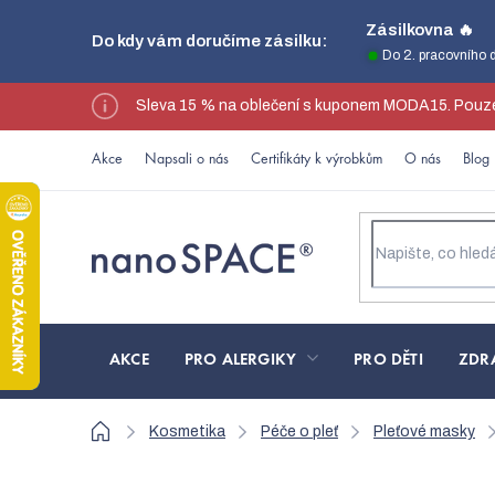
Přejít
Zásilkovna 🔥
Do kdy vám doručíme zásilku:
na
Do 2. pracovního 
obsah
Sleva 15 % na oblečení s kuponem MODA15. Pouze
Akce
Napsali o nás
Certifikáty k výrobkům
O nás
Blog
AKCE
PRO ALERGIKY
PRO DĚTI
ZDR
Domů
Kosmetika
Péče o pleť
Pleťové masky