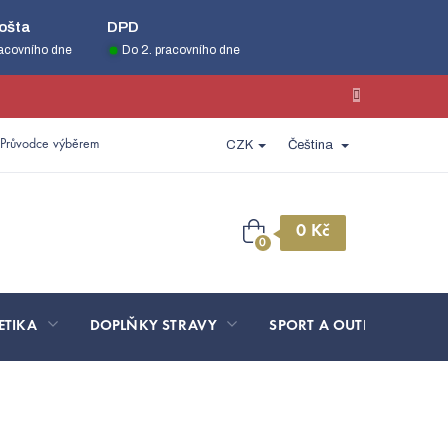
ošta
DPD
racovního dne
Do 2. pracovního dne
Průvodce výběrem
CZK
Čeština
Nákupní
košík
ETIKA
DOPLŇKY STRAVY
SPORT A OUTDOOR