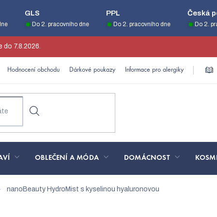
GLS
PPL
Česká p
dne
Do 2. pracovního dne
Do 2. pracovního dne
Do 2. p
 do 7.8.2026.
Hodnocení obchodu
Dárkové poukazy
Informace pro alergiky
AVÍ
OBLEČENÍ A MÓDA
DOMÁCNOST
KOSM
nanoBeauty HydroMist s kyselinou hyaluronovou