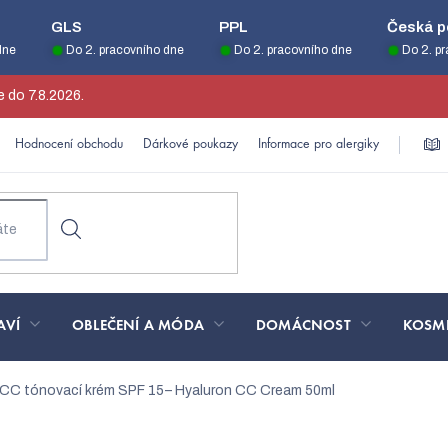
GLS
PPL
Česká p
dne
Do 2. pracovního dne
Do 2. pracovního dne
Do 2. p
 do 7.8.2026.
Hodnocení obchodu
Dárkové poukazy
Informace pro alergiky
AVÍ
OBLEČENÍ A MÓDA
DOMÁCNOST
KOSM
CC tónovací krém SPF 15– Hyaluron CC Cream 50ml