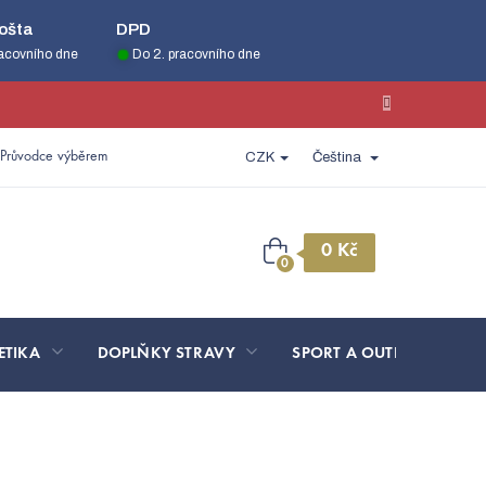
ošta
DPD
racovního dne
Do 2. pracovního dne
Průvodce výběrem
CZK
Čeština
Nákupní
košík
ETIKA
DOPLŇKY STRAVY
SPORT A OUTDOOR