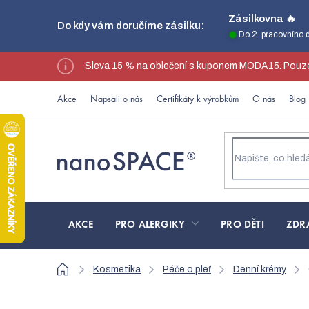
Přejít
Zásilkovna 🔥
Do kdy vám doručíme zásilku:
na
Do 2. pracovního 
obsah
Sleva 15 % na oblečení s kuponem MODA15. Pouze
Akce
Napsali o nás
Certifikáty k výrobkům
O nás
Blog
AKCE
PRO ALERGIKY
PRO DĚTI
ZDR
Domů
Kosmetika
Péče o pleť
Denní krémy