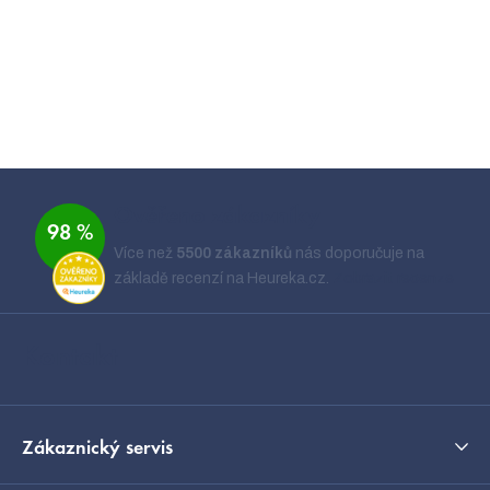
Buďte první, kdo napíše příspěvek k této položce.
Přidat komentář
Z
á
Ověřeno zákazníky
98 %
p
Více než
5500 zákazníků
nás doporučuje na
a
základě recenzí na Heureka.cz.
Zobrazit recenze
t
í
Kontakt
Zákaznický servis