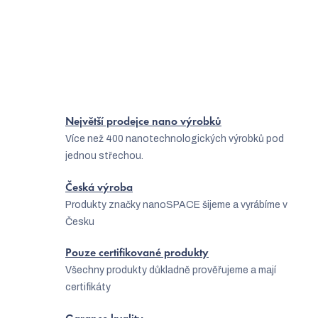
Jak zvolit vhodné oblečení na golf?
Ponožky se stříbrem jsou správná volba
Největší prodejce nano výrobků
Více než 400 nanotechnologických výrobků pod
jednou střechou.
Česká výroba
Produkty značky nanoSPACE šijeme a vyrábíme v
Česku
Pouze certifikované produkty
Všechny produkty důkladně prověřujeme a mají
certifikáty