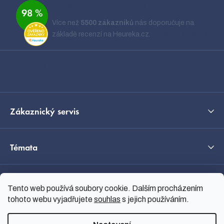
á
Ověřeno zákazníky
98 %
p
Více než
5500 zákazníků
nás doporučuje na
a
základě recenzí na Heureka.cz.
Zobrazit recenze
t
í
Kontakt
Zákaznický servis
Témata
O nás
Tento web používá soubory cookie. Dalším procházením
tohoto webu vyjadřujete
souhlas
s jejich používáním.
Průvodce výběrem