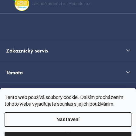
a
základě recenzí na Heureka.cz.
Zobrazit recenze
t
í
Kontakt
Zákaznický servis
Témata
O nás
Tento web používá soubory cookie. Dalším procházením
tohoto webu vyjadřujete
souhlas
s jejich používáním.
Průvodce výběrem
Nastavení