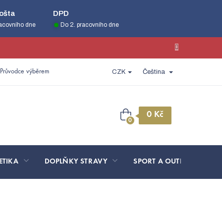
ošta
DPD
racovního dne
Do 2. pracovního dne
Průvodce výběrem
CZK
Čeština
Nákupní
košík
ETIKA
DOPLŇKY STRAVY
SPORT A OUTDOOR