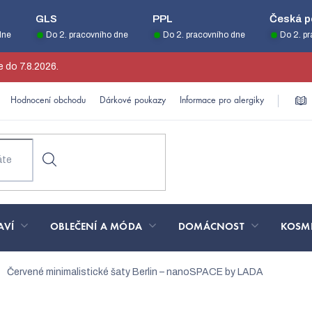
GLS
PPL
Česká p
dne
Do 2. pracovního dne
Do 2. pracovního dne
Do 2. p
 do 7.8.2026.
Hodnocení obchodu
Dárkové poukazy
Informace pro alergiky
AVÍ
OBLEČENÍ A MÓDA
DOMÁCNOST
KOSM
Červené minimalistické šaty Berlin – nanoSPACE by LADA