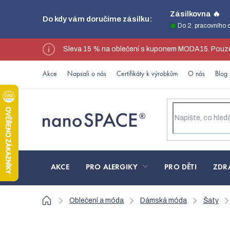
Přejít
Zásilkovna 🔥
Do kdy vám doručíme zásilku:
na
Do 2. pracovního 
obsah
Sleva 15 % na oblečení s kuponem MODA15. Pouze
Akce
Napsali o nás
Certifikáty k výrobkům
O nás
Blog
AKCE
PRO ALERGIKY
PRO DĚTI
ZDR
Domů
Oblečení a móda
Dámská móda
Šaty