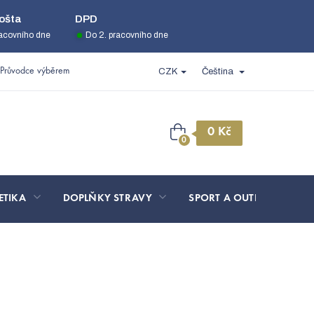
ošta
DPD
racovního dne
Do 2. pracovního dne
Průvodce výběrem
CZK
Čeština
Nákupní
košík
ETIKA
DOPLŇKY STRAVY
SPORT A OUTDOOR
y LADA