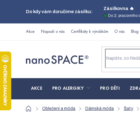
Přejít
Zásilkovna 🔥
Do kdy vám doručíme zásilku:
na
Do 2. pracovního 
obsah
Akce
Napsali o nás
Certifikáty k výrobkům
O nás
Blog
AKCE
PRO ALERGIKY
PRO DĚTI
ZDR
Domů
Oblečení a móda
Dámská móda
Šaty
Černé minimalistické