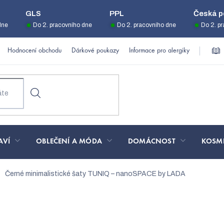
GLS
PPL
Česká p
dne
Do 2. pracovního dne
Do 2. pracovního dne
Do 2. p
Hodnocení obchodu
Dárkové poukazy
Informace pro alergiky
AVÍ
OBLEČENÍ A MÓDA
DOMÁCNOST
KOSM
Černé minimalistické šaty TUNIQ – nanoSPACE by LADA
 šaty TUNIQ – nanoSPACE b