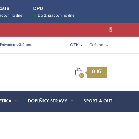
ošta
DPD
racovního dne
Do 2. pracovního dne
Průvodce výběrem
CZK
Čeština
Nákupní
košík
ETIKA
DOPLŇKY STRAVY
SPORT A OUTDOOR