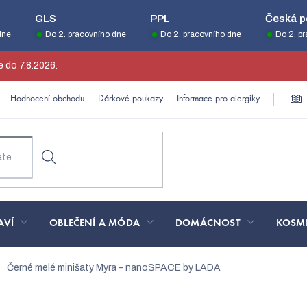
GLS
PPL
Česká p
dne
Do 2. pracovního dne
Do 2. pracovního dne
Do 2. p
 do 7.8.2026.
Hodnocení obchodu
Dárkové poukazy
Informace pro alergiky
AVÍ
OBLEČENÍ A MÓDA
DOMÁCNOST
KOSM
Černé melé minišaty Myra – nanoSPACE by LADA