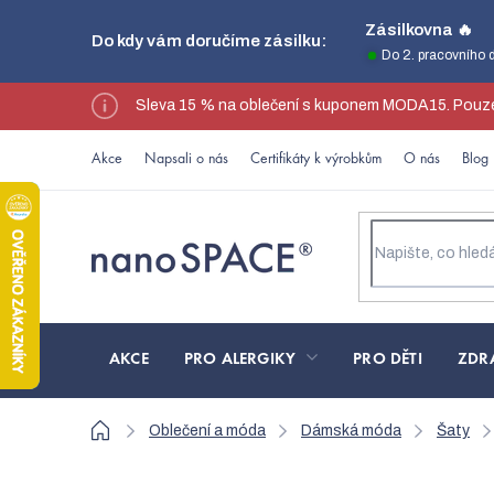
Přejít
Zásilkovna 🔥
Do kdy vám doručíme zásilku:
na
Do 2. pracovního 
obsah
Sleva 15 % na oblečení s kuponem MODA15. Pouze
Akce
Napsali o nás
Certifikáty k výrobkům
O nás
Blog
AKCE
PRO ALERGIKY
PRO DĚTI
ZDR
Domů
Oblečení a móda
Dámská móda
Šaty