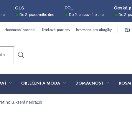
GLS
PPL
Česká p
dne
Do 2. pracovního dne
Do 2. pracovního dne
Do 2. p
Hodnocení obchodu
Dárkové poukazy
Informace pro alergiky
AVÍ
OBLEČENÍ A MÓDA
DOMÁCNOST
KOSM
etinolu, která nedráždí
Co je bakuchiol? Rostlinná