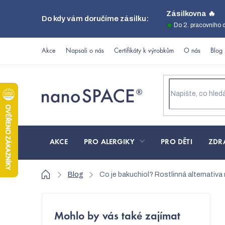
Přejít
Zásilkovna 🔥
Do kdy vám doručíme zásilku:
na
Do 2. pracovního 
obsah
Akce
Napsali o nás
Certifikáty k výrobkům
O nás
Blog
AKCE
PRO ALERGIKY
PRO DĚTI
ZDR
Domů
Blog
Co je bakuchiol? Rostlinná alternativa r
P
Mohlo by vás také zajímat
o