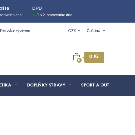
ošta
DPD
racovního dne
Do 2. pracovního dne
Průvodce výběrem
CZK
Čeština
Nákupní
košík
ETIKA
DOPLŇKY STRAVY
SPORT A OUTDOOR
 alternativa retinolu,