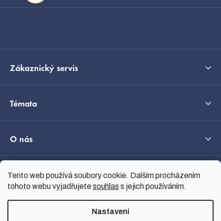
t
í
Kontakt
Zákaznický servis
Témata
O nás
Tento web používá soubory cookie. Dalším procházením
Průvodce výběrem
tohoto webu vyjadřujete
souhlas
s jejich používáním.
Nastavení
Vytvořil Shoptet