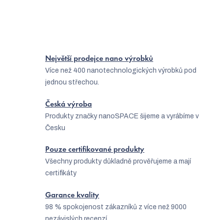
6
položek celkem
O
v
l
Největší prodejce nano výrobků
á
Více než 400 nanotechnologických výrobků pod
d
jednou střechou.
a
Česká výroba
c
Produkty značky nanoSPACE šijeme a vyrábíme v
í
Česku
p
Pouze certifikované produkty
r
Všechny produkty důkladně prověřujeme a mají
v
certifikáty
k
Garance kvality
y
98 % spokojenost zákazníků z více než 9000
nezávislých recenzí