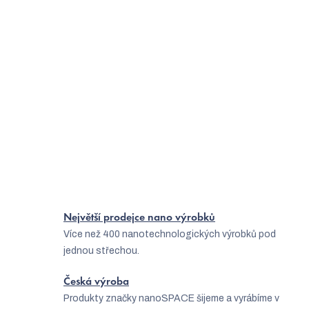
Načíst 11 dalších
S
1
4
t
O
r
41
položek celkem
v
á
Nahoru
l
n
á
k
o
d
v
a
Největší prodejce nano výrobků
á
Více než 400 nanotechnologických výrobků pod
c
n
jednou střechou.
í
í
p
Česká výroba
Produkty značky nanoSPACE šijeme a vyrábíme v
r