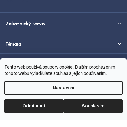
Kontakt
Zákaznický servis
Témata
O nás
Tento web používá soubory cookie. Dalším procházením
tohoto webu vyjadřujete
souhlas
s jejich používáním.
Průvodce výběrem
Nastavení
Odmítnout
Souhlasím
Vytvořil Shoptet
Copyright 2026
nanoSPACE
.
Všechna práva vyhrazena.