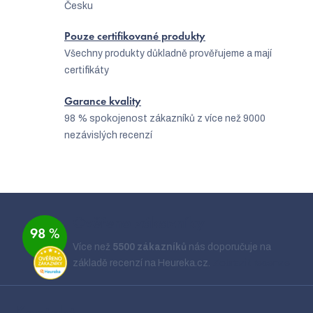
Česku
v
k
Pouze certifikované produkty
Všechny produkty důkladně prověřujeme a mají
y
certifikáty
v
ý
Garance kvality
98 % spokojenost zákazníků z více než 9000
p
nezávislých recenzí
i
s
u
Z
á
Ověřeno zákazníky
98 %
p
Více než
5500 zákazníků
nás doporučuje na
a
základě recenzí na Heureka.cz.
Zobrazit recenze
t
í