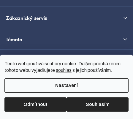
Zákaznický servis
Témata
O nás
Tento web používá soubory cookie. Dalším procházením
tohoto webu vyjadřujete
souhlas
s jejich používáním.
Průvodce výběrem
Nastavení
Odmítnout
Souhlasím
Vytvořil Shoptet
Copyright 2026
nanoSPACE
.
Všechna práva vyhrazena.