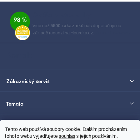
Z
á
Ověřeno zákazníky
98 %
p
Více než
5500 zákazníků
nás doporučuje na
a
základě recenzí na Heureka.cz.
Zobrazit recenze
t
í
Kontakt
Zákaznický servis
Témata
O nás
Tento web používá soubory cookie. Dalším procházením
tohoto webu vyjadřujete
souhlas
s jejich používáním.