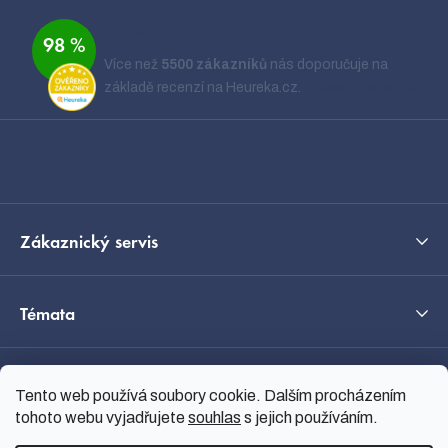
á
Ověřeno zákazníky
98 %
p
Více než
5500 zákazníků
nás doporučuje na
a
základě recenzí na Heureka.cz.
Zobrazit recenze
t
í
Kontakt
Zákaznický servis
Témata
O nás
Tento web používá soubory cookie. Dalším procházením
tohoto webu vyjadřujete
souhlas
s jejich používáním.