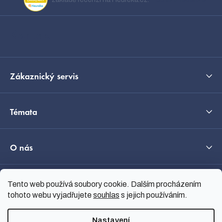
t
í
Kontakt
Zákaznický servis
Témata
O nás
Průvodce výběrem
Tento web používá soubory cookie. Dalším procházením
tohoto webu vyjadřujete
souhlas
s jejich používáním.
Nastavení