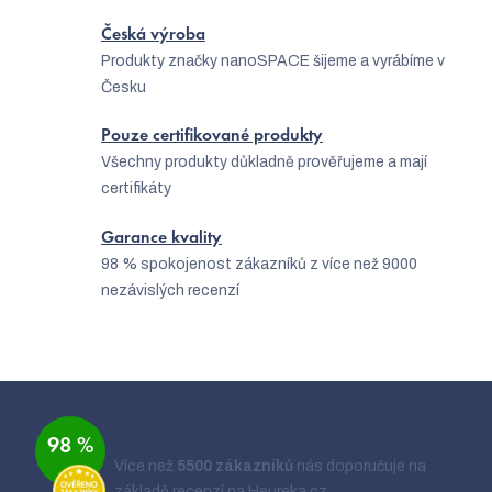
í
í
p
Česká výroba
Produkty značky nanoSPACE šijeme a vyrábíme v
r
Česku
v
k
Pouze certifikované produkty
Všechny produkty důkladně prověřujeme a mají
y
certifikáty
v
ý
Garance kvality
98 % spokojenost zákazníků z více než 9000
p
nezávislých recenzí
i
s
u
Z
á
Ověřeno zákazníky
98 %
p
Více než
5500 zákazníků
nás doporučuje na
a
základě recenzí na Heureka.cz.
Zobrazit recenze