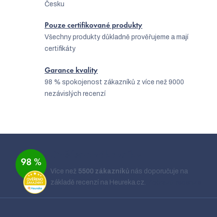
Česku
v
k
Pouze certifikované produkty
Všechny produkty důkladně prověřujeme a mají
y
certifikáty
v
ý
Garance kvality
98 % spokojenost zákazníků z více než 9000
p
nezávislých recenzí
i
s
u
Z
á
Ověřeno zákazníky
98 %
p
Více než
5500 zákazníků
nás doporučuje na
a
základě recenzí na Heureka.cz.
Zobrazit recenze
t
í