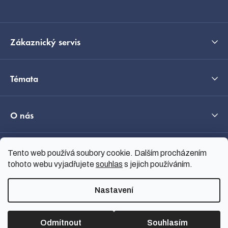
Kontakt
Zákaznický servis
Témata
O nás
Tento web používá soubory cookie. Dalším procházením
Průvodce výběrem
tohoto webu vyjadřujete
souhlas
s jejich používáním.
Nastavení
Vytvořil Shoptet
Copyright 2026
nanoSPACE
.
Všechna práva vyhrazena.
Odmítnout
Souhlasím