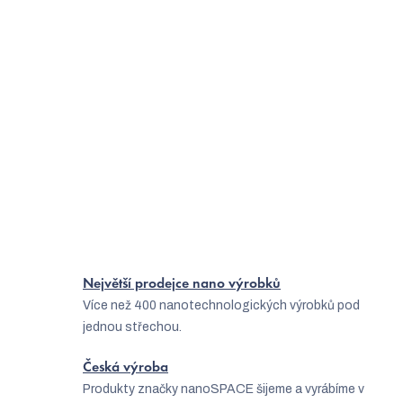
Načíst 6 dalších
S
1
4
5
t
O
r
50
položek celkem
v
á
Nahoru
l
n
á
k
o
d
v
a
Největší prodejce nano výrobků
á
Více než 400 nanotechnologických výrobků pod
c
n
jednou střechou.
í
í
p
Česká výroba
Produkty značky nanoSPACE šijeme a vyrábíme v
r