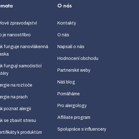
émata
O nás
lové zpravodajství
Kontakty
 je nanostříbro
O nás
k funguje nanovlákenná
Napsali o nás
aska
Hodnocení obchodu
k fungují samočistící
Partnerské weby
těry
Náš blog
ergie na roztoče
Pomáháme
ergie na prach
Pro alergology
k poznat alergii
Affiliate program
k se zbavit stresu
Spolupráce s influencery
rtifikáty k produktům