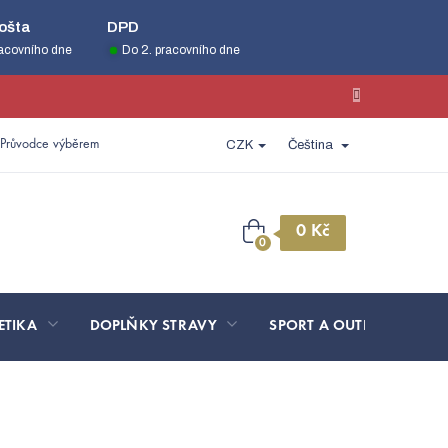
ošta
DPD
racovního dne
Do 2. pracovního dne
Průvodce výběrem
CZK
Čeština
Nákupní
košík
ETIKA
DOPLŇKY STRAVY
SPORT A OUTDOOR