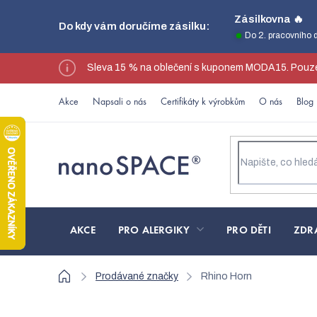
Přejít
Zásilkovna 🔥
Do kdy vám doručíme zásilku:
na
Do 2. pracovního 
obsah
Sleva 15 % na oblečení s kuponem MODA15. Pouze
Akce
Napsali o nás
Certifikáty k výrobkům
O nás
Blog
AKCE
PRO ALERGIKY
PRO DĚTI
ZDR
Domů
Prodávané značky
Rhino Horn