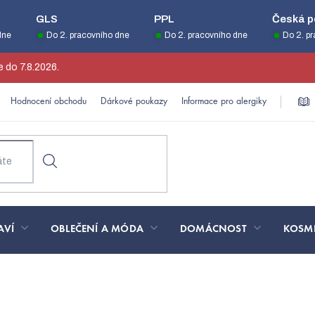
GLS
PPL
Česká p
dne
Do 2. pracovního dne
Do 2. pracovního dne
Do 2. p
 do 7.8.2026.
Hodnocení obchodu
Dárkové poukazy
Informace pro alergiky
AVÍ
OBLEČENÍ A MÓDA
DOMÁCNOST
KOSM