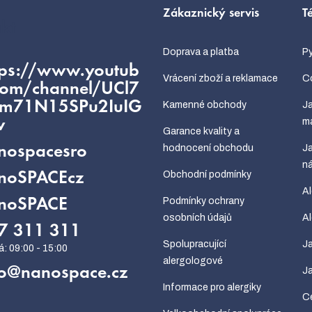
Zákaznický servis
T
kt
Doprava a platba
Py
tps://www.youtub
Vrácení zboží a reklamace
Co
com/channel/UCl7
fm71N15SPu2IuIG
Kamenné obchody
Ja
m
w
Garance kvality a
hodnocení obchodu
Ja
nospacesro
ná
Obchodní podmínky
noSPACEcz
Al
Podmínky ochrany
noSPACE
osobních údajů
Al
7 311 311
Spolupracující
Ja
alergologové
o
@
nanospace.cz
Ja
Informace pro alergiky
Ce