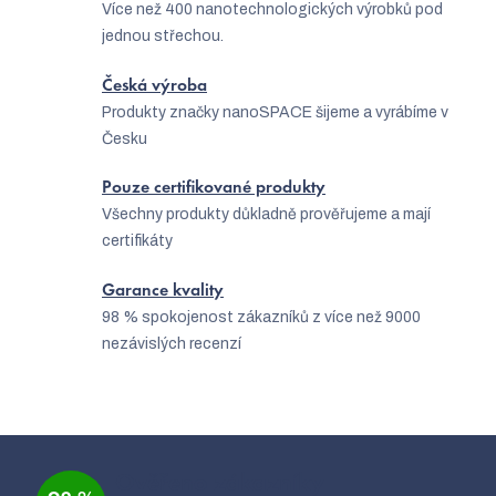
Více než 400 nanotechnologických výrobků pod
jednou střechou.
Česká výroba
Produkty značky nanoSPACE šijeme a vyrábíme v
Česku
Pouze certifikované produkty
Všechny produkty důkladně prověřujeme a mají
certifikáty
Garance kvality
98 % spokojenost zákazníků z více než 9000
nezávislých recenzí
C
Z
á
Ověřeno zákazníky