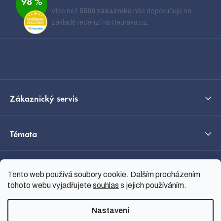
98 %
p
Více než
5500 zákazníků
nás doporučuje na
a
základě recenzí na Heureka.cz.
Zobrazit recenze
t
í
Kontakt
Zákaznický servis
Témata
O nás
Tento web používá soubory cookie. Dalším procházením
tohoto webu vyjadřujete
souhlas
s jejich používáním.
Průvodce výběrem
Nastavení