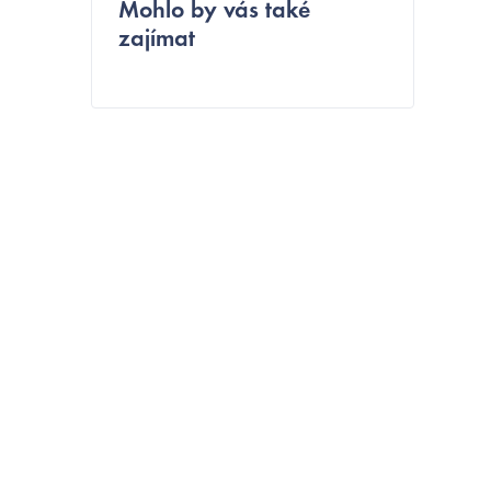
e
Mohlo by vás také
zajímat
l
í
t