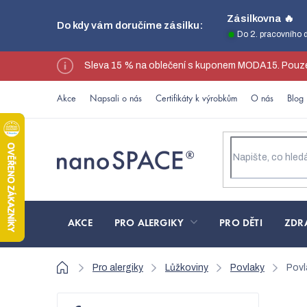
Přejít
Zásilkovna 🔥
Do kdy vám doručíme zásilku:
na
Do 2. pracovního 
obsah
Sleva 15 % na oblečení s kuponem MODA15. Pouze
Akce
Napsali o nás
Certifikáty k výrobkům
O nás
Blog
AKCE
PRO ALERGIKY
PRO DĚTI
ZDR
Domů
Pro alergiky
Lůžkoviny
Povlaky
Povl
P