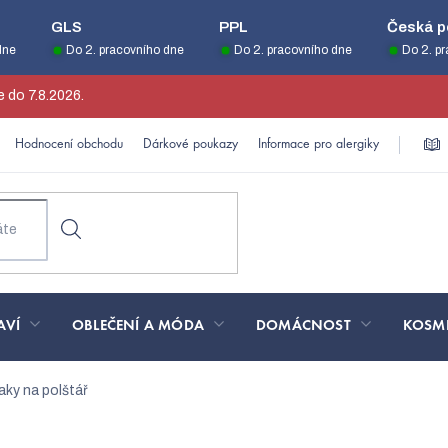
GLS
PPL
Česká p
dne
Do 2. pracovního dne
Do 2. pracovního dne
Do 2. p
 do 7.8.2026.
Hodnocení obchodu
Dárkové poukazy
Informace pro alergiky
AVÍ
OBLEČENÍ A MÓDA
DOMÁCNOST
KOSM
aky na polštář