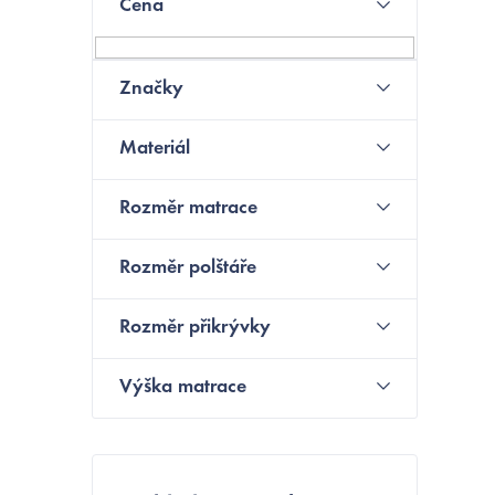
Cena
o
N
s
Značky
t
Materiál
r
a
Rozměr matrace
n
Rozměr polštáře
n
í
Rozměr přikrývky
p
Výška matrace
a
n