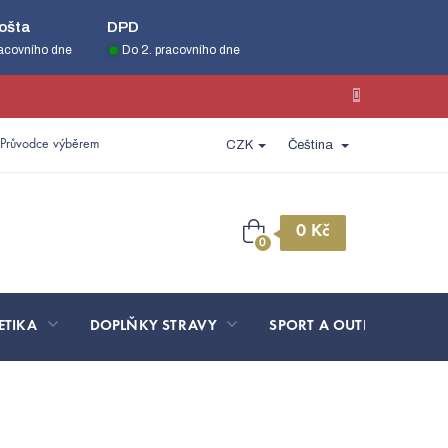
ošta
DPD
racovního dne
Do 2. pracovního dne
Průvodce výběrem
CZK
Čeština
Nákupní
košík
ETIKA
DOPLŇKY STRAVY
SPORT A OUTDOOR