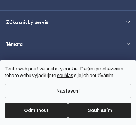
Zákaznický servis
Témata
O nás
Tento web používá soubory cookie. Dalším procházením
tohoto webu vyjadřujete
souhlas
s jejich používáním.
Průvodce výběrem
Nastavení
C
Odmítnout
Souhlasím
Vytvořil Shoptet
Copyright 2026
nanoSPACE
.
Všechna práva vyhrazena.