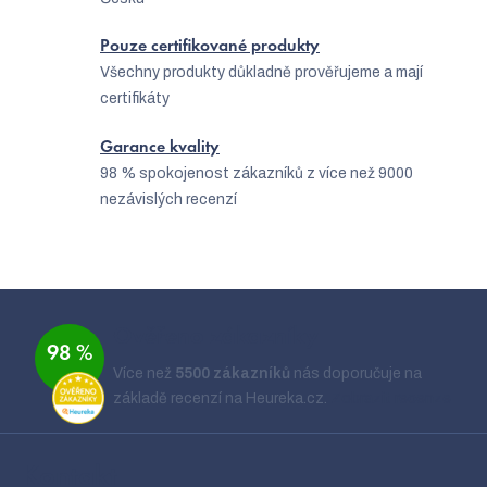
Pouze certifikované produkty
Všechny produkty důkladně prověřujeme a mají
certifikáty
Garance kvality
98 % spokojenost zákazníků z více než 9000
nezávislých recenzí
Z
á
Ověřeno zákazníky
98 %
p
Více než
5500 zákazníků
nás doporučuje na
a
základě recenzí na Heureka.cz.
Zobrazit recenze
t
í
Kontakt