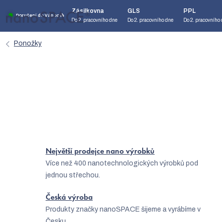
Přejít
Zásilkovna
GLS
PPL
na
Doručení do Vánoc 🎄
Do 2. pracovního dne
Do 2. pracovního dne
Do 2. pracovního
obsah
Ponožky
,
Strana 3
Nejprodávanější
Největší prodejce nano výrobků
Více než 400 nanotechnologických výrobků pod
jednou střechou.
Česká výroba
Produkty značky nanoSPACE šijeme a vyrábíme v
Česku