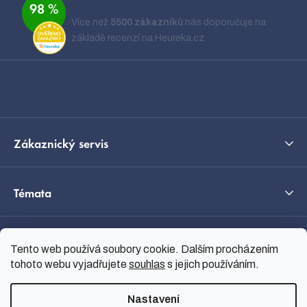
Ověřeno zákazníky
98 %
p
Více než
5500 zákazníků
nás doporučuje na
a
základě recenzí na Heureka.cz.
Zobrazit recenze
t
í
Kontakt
Zákaznický servis
Témata
O nás
Tento web používá soubory cookie. Dalším procházením
tohoto webu vyjadřujete
souhlas
s jejich používáním.
Průvodce výběrem
Nastavení