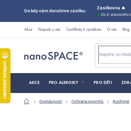
Přejít
Zásilkovna 🔥
Do kdy vám doručíme zásilku:
na
Do 2. pracovního 
obsah
Akce
Napsali o nás
Certifikáty k výrobkům
O nás
Blog
AKCE
PRO ALERGIKY
PRO DĚTI
ZDR
Domů
Domácnost
Ochrana povrchů
Kuchyně
Horewell Nano ochran