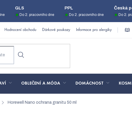
GLS
PPL
Česká p
dne
Do 2. pracovního dne
Do 2. pracovního dne
Do 2. p
Hodnocení obchodu
Dárkové poukazy
Informace pro alergiky
AVÍ
OBLEČENÍ A MÓDA
DOMÁCNOST
KOSM
Horewell Nano ochrana granitu 50 ml
a granitu 50 ml
267/0-5