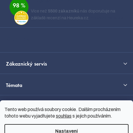
á
Ověřeno zákazníky
98 %
p
Více než
5500 zákazníků
nás doporučuje na
a
základě recenzí na Heureka.cz.
Zobrazit recenze
t
í
Kontakt
Zákaznický servis
Témata
O nás
Tento web používá soubory cookie. Dalším procházením
tohoto webu vyjadřujete
souhlas
s jejich používáním.
Průvodce výběrem
Nastavení