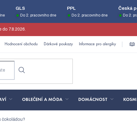
GLS
PPL
Česká p
dne
Do 2. pracovního dne
Do 2. pracovního dne
Do 2. p
 do 7.8.2026.
Hodnocení obchodu
Dárkové poukazy
Informace pro alergiky
AVÍ
OBLEČENÍ A MÓDA
DOMÁCNOST
KOSM
s čokoládou?