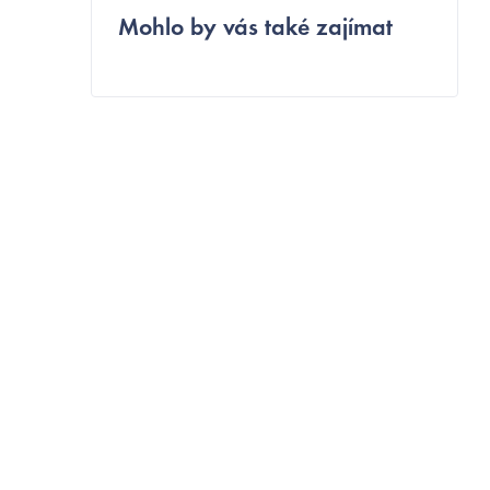
Mohlo by vás také zajímat
o
s
t
r
a
n
n
í
p
a
n