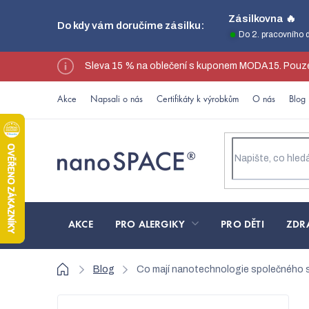
Přejít
Zásilkovna 🔥
Do kdy vám doručíme zásilku:
na
Do 2. pracovního 
obsah
Sleva 15 % na oblečení s kuponem MODA15. Pouze
Akce
Napsali o nás
Certifikáty k výrobkům
O nás
Blog
AKCE
PRO ALERGIKY
PRO DĚTI
ZDR
Domů
Blog
Co mají nanotechnologie společného 
P