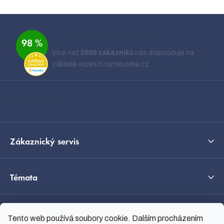
Z
á
Ověřeno zákazníky
98 %
p
Více než
5500 zákazníků
nás doporučuje na
a
základě recenzí na Heureka.cz.
Zobrazit recenze
t
í
Kontakt
Zákaznický servis
Témata
O nás
Tento web používá soubory cookie. Dalším procházením