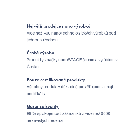
5
položek celkem
O
v
l
Největší prodejce nano výrobků
á
Více než 400 nanotechnologických výrobků pod
d
jednou střechou.
a
Česká výroba
c
Produkty značky nanoSPACE šijeme a vyrábíme v
í
Česku
p
Pouze certifikované produkty
r
Všechny produkty důkladně prověřujeme a mají
v
certifikáty
k
Garance kvality
y
98 % spokojenost zákazníků z více než 9000
v
nezávislých recenzí