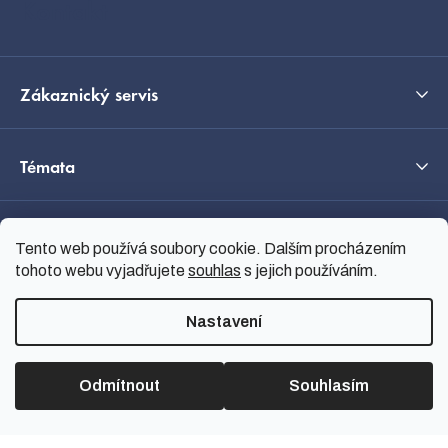
Kontakt
Zákaznický servis
Témata
O nás
Tento web používá soubory cookie. Dalším procházením
tohoto webu vyjadřujete
souhlas
s jejich používáním.
Průvodce výběrem
Nastavení
Odmítnout
Souhlasím
Vytvořil Shoptet
Copyright 2026
nanoSPACE
.
Všechna práva vyhrazena.