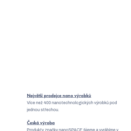
z
z
5
5
Skladem
(5 ks)
Skladem
(5 ks)
hvězdiček.
hvězdiček.
7 778 Kč
3 679 Kč
Do košíku
Do košíku
4
položek celkem
O
v
l
Největší prodejce nano výrobků
á
Více než 400 nanotechnologických výrobků pod
d
jednou střechou.
a
Česká výroba
c
Produkty značky nanoSPACE šijeme a vyrábíme v