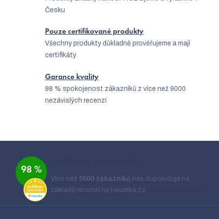
í
Česku
p
Pouze certifikované produkty
r
Všechny produkty důkladně prověřujeme a mají
v
certifikáty
k
Garance kvality
y
98 % spokojenost zákazníků z více než 9000
v
nezávislých recenzí
ý
p
Z
i
á
s
Ověřeno zákazníky
98 %
p
u
Více než
5500 zákazníků
nás doporučuje na
a
základě recenzí na Heureka.cz.
Zobrazit recenze
t
í