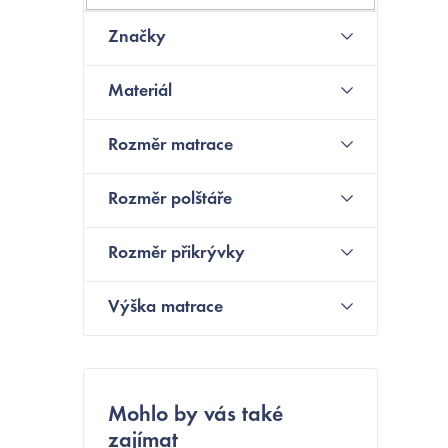
s
Značky
t
Materiál
r
a
Rozměr matrace
n
Rozměr polštáře
í
n
í
Rozměr přikrývky
p
Výška matrace
a
n
e
Mohlo by vás také
zajímat