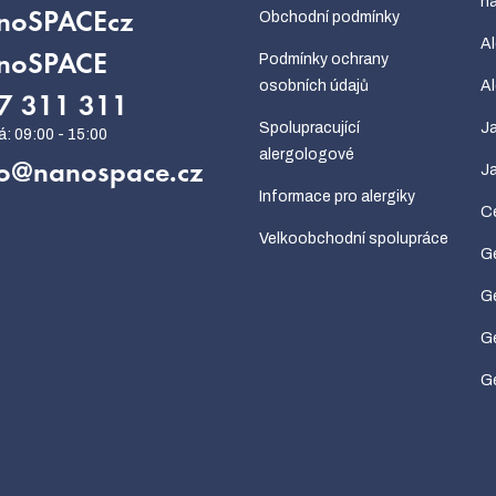
ná
Obchodní podmínky
noSPACEcz
Al
Podmínky ochrany
noSPACE
osobních údajů
Al
7 311 311
Spolupracující
Ja
alergologové
o
@
nanospace.cz
Ja
Informace pro alergiky
Ce
Velkoobchodní spolupráce
G
Ge
Ge
Ge