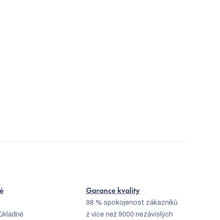
é
Garance kvality
98 % spokojenost zákazníků
ůkladně
z více než 9000 nezávislých