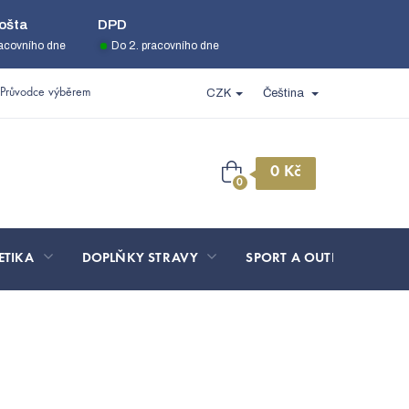
ošta
DPD
racovního dne
Do 2. pracovního dne
Průvodce výběrem
CZK
Čeština
Nákupní
košík
ETIKA
DOPLŇKY STRAVY
SPORT A OUTDOOR