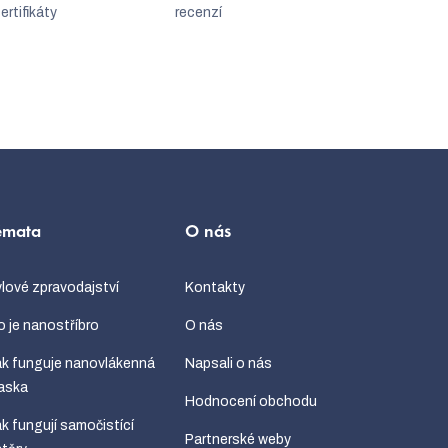
ertifikáty
recenzí
émata
O nás
lové zpravodajství
Kontakty
 je nanostříbro
O nás
k funguje nanovlákenná
Napsali o nás
aska
Hodnocení obchodu
k fungují samočistící
Partnerské weby