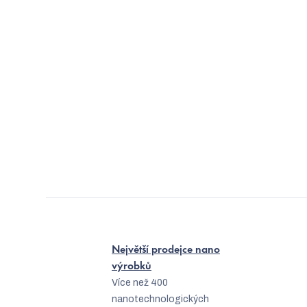
Největší prodejce nano
výrobků
Více než 400
nanotechnologických