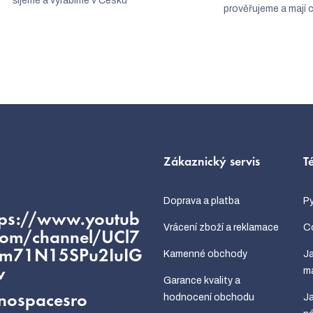
šijeme a vyrábíme v Česku
prověřujeme a mají c
Zákaznický servis
T
kt
Doprava a platba
Py
tps://www.youtub
Vrácení zboží a reklamace
Co
com/channel/UCl7
fm71N15SPu2IuIG
Kamenné obchody
Ja
m
w
Garance kvality a
hodnocení obchodu
Ja
nospacesro