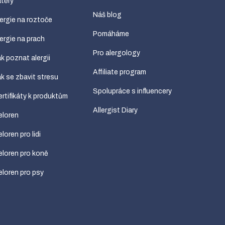
těry
Náš blog
ergie na roztoče
Pomáháme
ergie na prach
Pro alergology
k poznat alergii
Affiliate program
k se zbavit stresu
Spolupráce s influencery
rtifikáty k produktům
Allergist Diary
eloren
loren pro lidi
loren pro koně
loren pro psy