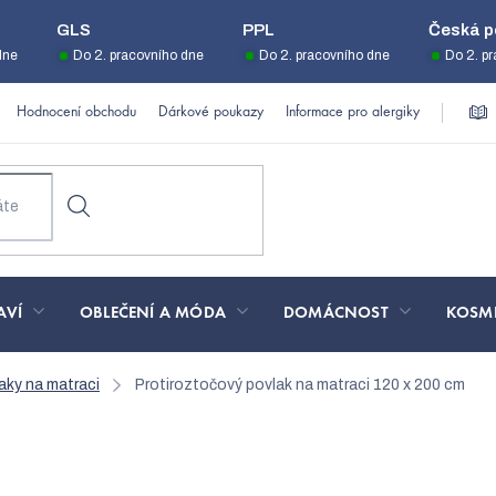
GLS
PPL
Česká p
dne
Do 2. pracovního dne
Do 2. pracovního dne
Do 2. p
Hodnocení obchodu
Dárkové poukazy
Informace pro alergiky
AVÍ
OBLEČENÍ A MÓDA
DOMÁCNOST
KOSM
aky na matraci
Protiroztočový povlak na matraci 120 x 200 cm