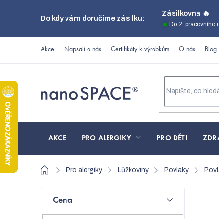
Přejít
Zásilkovna 🔥
Do kdy vám doručíme zásilku:
na
Do 2. pracovního 
obsah
Akce
Napsali o nás
Certifikáty k výrobkům
O nás
Blog
AKCE
PRO ALERGIKY
PRO DĚTI
ZDR
Domů
Pro alergiky
Lůžkoviny
Povlaky
Povl
P
Cena
o