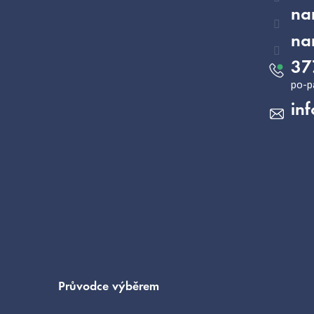
na
na
37
inf
Průvodce výběrem