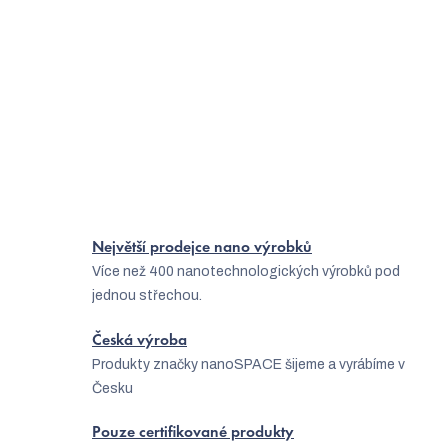
Načíst 11 dalších
S
1
2
22
t
O
r
236
položek celkem
v
á
Nahoru
l
n
á
k
o
d
v
a
Největší prodejce nano výrobků
á
Více než 400 nanotechnologických výrobků pod
c
n
jednou střechou.
í
í
p
Česká výroba
Produkty značky nanoSPACE šijeme a vyrábíme v
r
Česku
v
k
Pouze certifikované produkty