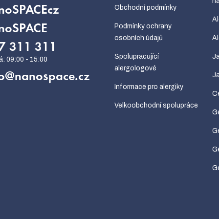
ná
Obchodní podmínky
noSPACEcz
Al
Podmínky ochrany
noSPACE
osobních údajů
Al
7 311 311
Spolupracující
Ja
alergologové
o
@
nanospace.cz
Ja
Informace pro alergiky
Ce
Velkoobchodní spolupráce
G
Ge
Ge
Ge