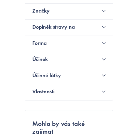
s
Značky
t
N
Doplněk stravy na
r
a
Forma
n
Účinek
n
í
Účinné látky
p
Vlastnosti
a
n
e
Mohlo by vás také
zajímat