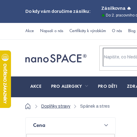
Přejít
Zásilkovna 🔥
Do kdy vám doručíme zásilku:
na
Do 2. pracovního 
obsah
Akce
Napsali o nás
Certifikáty k výrobkům
O nás
Blog
AKCE
PRO ALERGIKY
PRO DĚTI
ZDR
Domů
Doplňky stravy
Spánek a stres
P
Cena
o