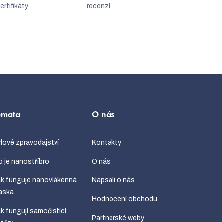
ertifikáty
recenzí
émata
O nás
lové zpravodajství
Kontakty
 je nanostříbro
O nás
k funguje nanovlákenná
Napsali o nás
aska
Hodnocení obchodu
k fungují samočistící
Partnerské weby