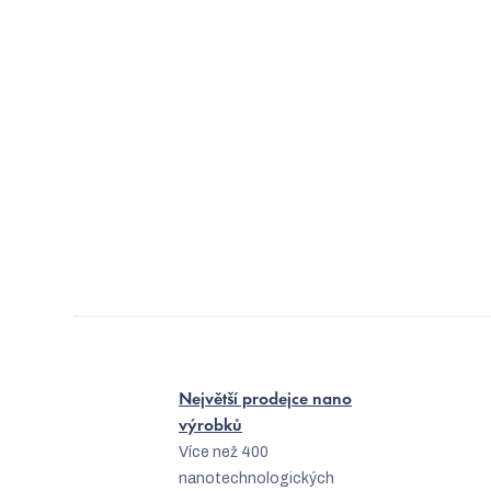
Největší prodejce nano
výrobků
Více než 400
nanotechnologických