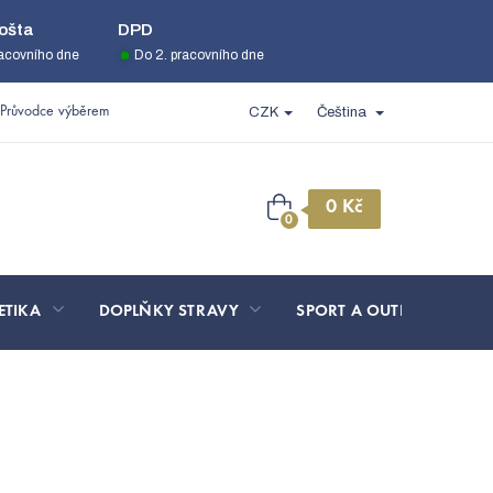
ošta
DPD
racovního dne
Do 2. pracovního dne
Průvodce výběrem
CZK
Čeština
Nákupní
košík
ETIKA
DOPLŇKY STRAVY
SPORT A OUTDOOR