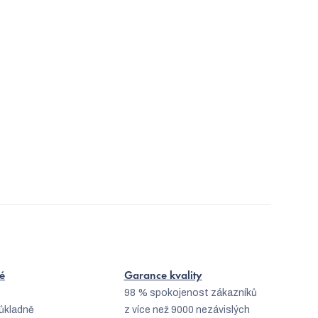
é
Garance kvality
98 % spokojenost zákazníků
ůkladně
z více než 9000 nezávislých