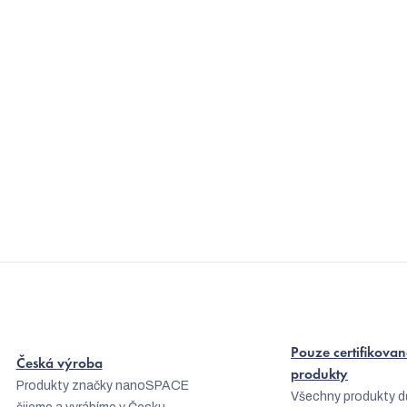
a
á
n
c
í
í
p
r
v
k
y
v
ý
p
i
s
Pouze certifikovan
Česká výroba
u
produkty
Produkty značky nanoSPACE
Všechny produkty d