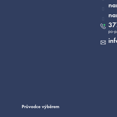
na
na
37
inf
Průvodce výběrem