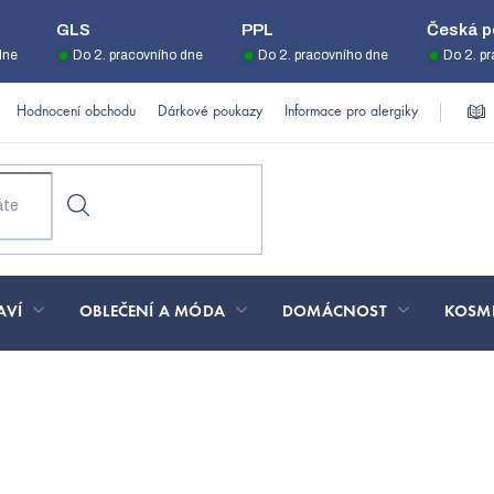
GLS
PPL
Česká p
dne
Do 2. pracovního dne
Do 2. pracovního dne
Do 2. p
Hodnocení obchodu
Dárkové poukazy
Informace pro alergiky
AVÍ
OBLEČENÍ A MÓDA
DOMÁCNOST
KOSM