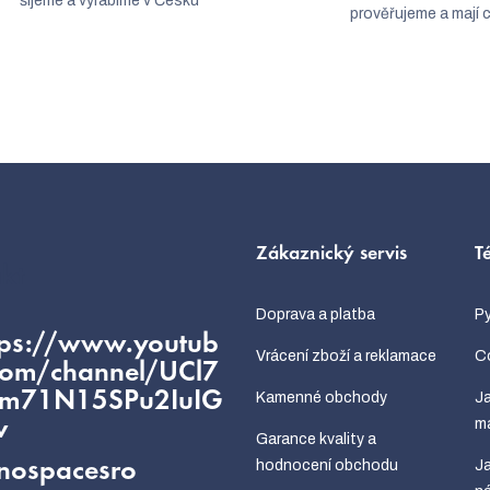
šijeme a vyrábíme v Česku
prověřujeme a mají c
Zákaznický servis
T
kt
Doprava a platba
Py
tps://www.youtub
Vrácení zboží a reklamace
Co
com/channel/UCl7
fm71N15SPu2IuIG
Kamenné obchody
Ja
m
w
Garance kvality a
hodnocení obchodu
Ja
nospacesro