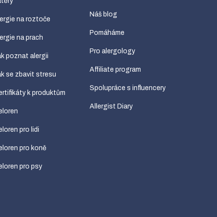
těry
Náš blog
ergie na roztoče
Pomáháme
ergie na prach
Pro alergology
k poznat alergii
Affiliate program
k se zbavit stresu
Spolupráce s influencery
rtifikáty k produktům
Allergist Diary
eloren
loren pro lidi
loren pro koně
loren pro psy