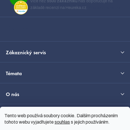
Více než
5500 zákazníků
nás doporučuje na
a
základě recenzí na Heureka.cz.
Zobrazit recenze
t
í
Kontakt
Zákaznický servis
Témata
O nás
C
Průvodce výběrem
Tento web používá soubory cookie. Dalším procházením
tohoto webu vyjadřujete
souhlas
s jejich používáním.