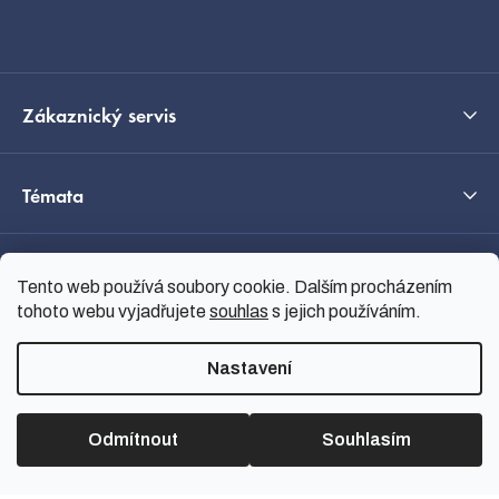
í
Kontakt
Zákaznický servis
Témata
O nás
Tento web používá soubory cookie. Dalším procházením
tohoto webu vyjadřujete
souhlas
s jejich používáním.
Průvodce výběrem
Nastavení
Odmítnout
Souhlasím
Vytvořil Shoptet
Copyright 2026
nanoSPACE
.
Všechna práva vyhrazena.