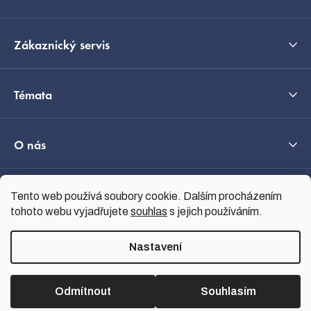
Zákaznický servis
Témata
O nás
Tento web používá soubory cookie. Dalším procházením
Průvodce výběrem
tohoto webu vyjadřujete
souhlas
s jejich používáním.
C
Nastavení
Vytvořil Shoptet
Copyright 2026
nanoSPACE
.
Všechna práva vyhrazena.
Odmítnout
Souhlasím