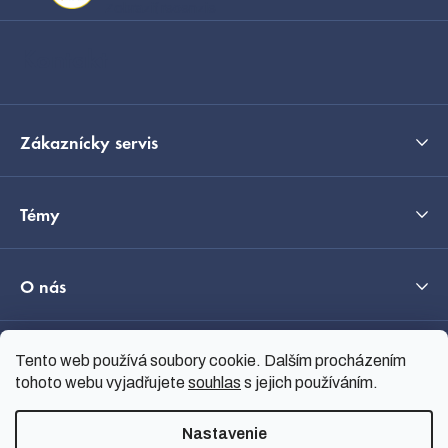
t
Zobraziť recenzie
i
Kontakt
e
Zákaznícky servis
Témy
O nás
Tento web používá soubory cookie. Dalším procházením
Průvodce výběrem
tohoto webu vyjadřujete
souhlas
s jejich používáním.
Nastavenie
Vytvoril Shoptet