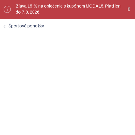
Prejsť
Zľava 15 % na oblečenie s kupónom MODA15. Platí len
ý
na
do 7. 8. 2026.
obsah
Športové ponožky
Zimné ponožky thermo SNOW
biela / čierna