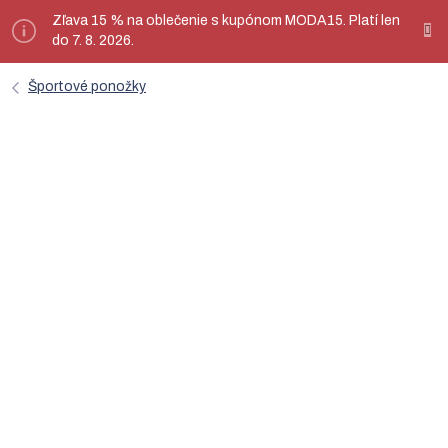
Prejsť
Zľava 15 % na oblečenie s kupónom MODA15. Platí len
ý
na
do 7. 8. 2026.
obsah
Športové ponožky
Zimné ponožky thermo SNOW
biela / červená