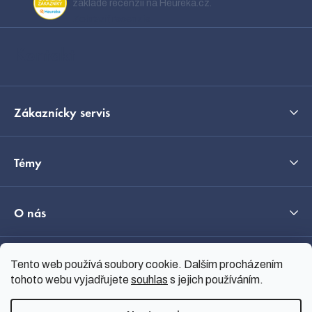
ä
základe recenzií na Heureka.cz.
t
Zobraziť recenzie
i
Kontakt
e
Zákaznícky servis
Témy
O nás
Tento web používá soubory cookie. Dalším procházením
Průvodce výběrem
tohoto webu vyjadřujete
souhlas
s jejich používáním.