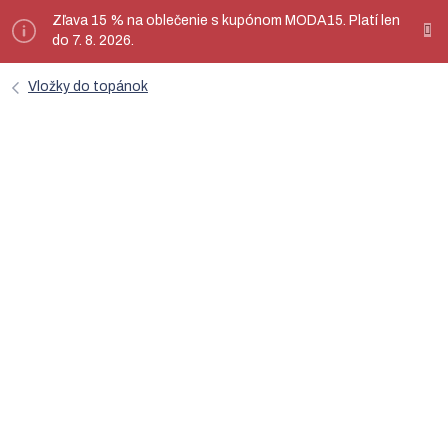
Prejsť
Zľava 15 % na oblečenie s kupónom MODA15. Platí len
ý
na
do 7. 8. 2026.
obsah
Vložky do topánok
Zimná vkladacia stielka do obuvi