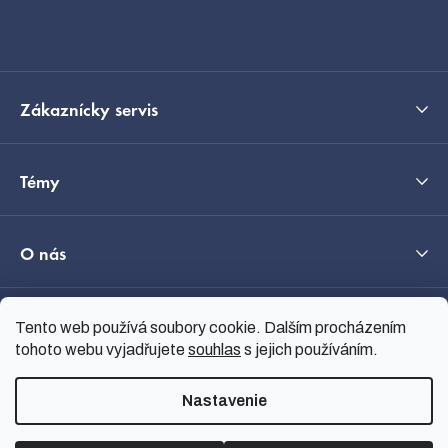
i
Kontakt
e
Zákaznícky servis
Témy
O nás
Tento web používá soubory cookie. Dalším procházením
Průvodce výběrem
tohoto webu vyjadřujete
souhlas
s jejich používáním.
Nastavenie
Vytvoril Shoptet
Copyright 2026
nanoSPACE
.