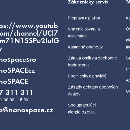
Zákaznícky servis
T
kt
Preprava a platba
Ka
tps://www.youtub
Vrátenie tovaru a
Čo
com/channel/UCl7
reklamácie
fm71N15SPu2IuIG
ak
Kamenné obchody
m
w
Záruka kvality a obchodné
Sa
nospacesro
hodnotenie
P
noSPACEcz
Podmienky a pravidlá
An
noSPACE
Zásady ochrany osobných
Ce
7 311 311
údajov
Spolupracujúci
o
@
nanospace.cz
alergiológovia