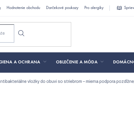
g
Hodnotenie obchodu
Darčekové poukazy
Pro alergiky
Sprie
GIENA A OCHRANA
OBLEČENIE A MÓDA
DOMÁCN
ntibakteriálne vložky do obuvi so striebrom – mierna podpora pozdĺžnej
y do obuvi so striebrom – 
nožnej klenby