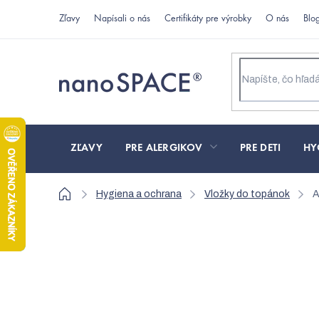
Prejsť
Zľavy
Napísali o nás
Certifikáty pre výrobky
O nás
Blo
na
obsah
ZĽAVY
PRE ALERGIKOV
PRE DETI
HY
Domov
Hygiena a ochrana
Vložky do topánok
A
Antibakteriálne vložk
pozdĺžnej a priečnej 