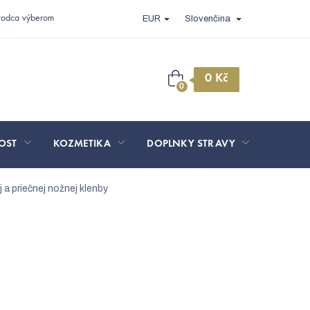
vodca výberom
EUR
Slovenčina
Nákupný
košík
OST
KOZMETIKA
DOPLNKY STRAVY
SPORT 
 a priečnej nožnej klenby
mierna podpora