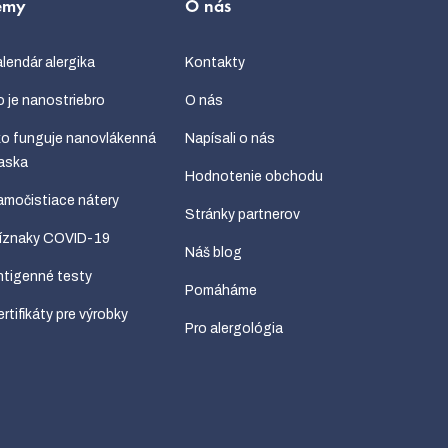
émy
O nás
lendár alergika
Kontakty
 je nanostriebro
O nás
o funguje nanovlákenná
Napísali o nás
aska
Hodnotenie obchodu
močistiace nátery
Stránky partnerov
ríznaky COVID-19
Náš blog
tigenné testy
Pomáháme
rtifikáty pre výrobky
Pro alergológia