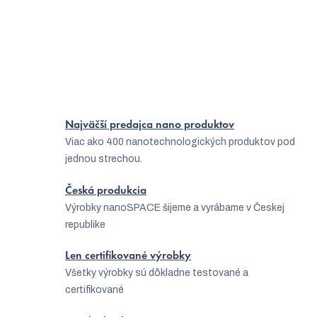
Ako sa zbaviť zápachu nôh?
Ponožky so striebrom sú správna voľba
Najväčší predajca nano produktov
Viac ako 400 nanotechnologických produktov pod
jednou strechou.
Česká produkcia
Výrobky nanoSPACE šijeme a vyrábame v Českej
republike
Len certifikované výrobky
Všetky výrobky sú dôkladne testované a
certifikované