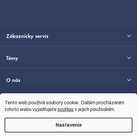
i
Kontakt
e
Zákaznícky servis
Témy
O nás
Průvodce výběrem
Tento web používá soubory cookie. Dalším procházením
tohoto webu vyjadřujete
souhlas
s jejich používáním.
Nastavenie
Vytvoril Shoptet
Copyright 2026
nanoSPACE
.