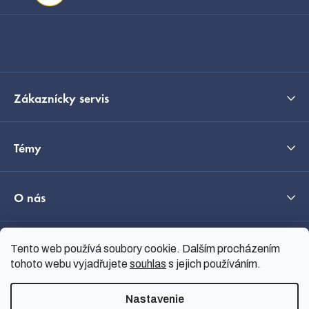
t
Zobraziť recenzie
i
Kontakt
e
Zákaznícky servis
Témy
O nás
Tento web používá soubory cookie. Dalším procházením
Průvodce výběrem
tohoto webu vyjadřujete
souhlas
s jejich používáním.
Nastavenie
Vytvoril Shoptet