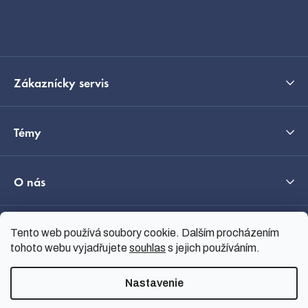
i
Kontakt
e
Zákaznícky servis
Témy
O nás
Průvodce výběrem
Tento web používá soubory cookie. Dalším procházením
tohoto webu vyjadřujete
souhlas
s jejich používáním.
Nastavenie
Vytvoril Shoptet
Copyright 2026
nanoSPACE
.