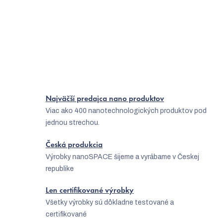
e
Ako sa starať o mastnú pleť?
p
Čo pomáha na atopický ekzém?
r
Ako vybrať najlepšiu masku na pleť?
v
k
y
v
Najväčší predajca nano produktov
ý
Viac ako 400 nanotechnologických produktov pod
jednou strechou.
p
i
Česká produkcia
s
Výrobky nanoSPACE šijeme a vyrábame v Českej
republike
u
Len certifikované výrobky
Všetky výrobky sú dôkladne testované a
certifikované